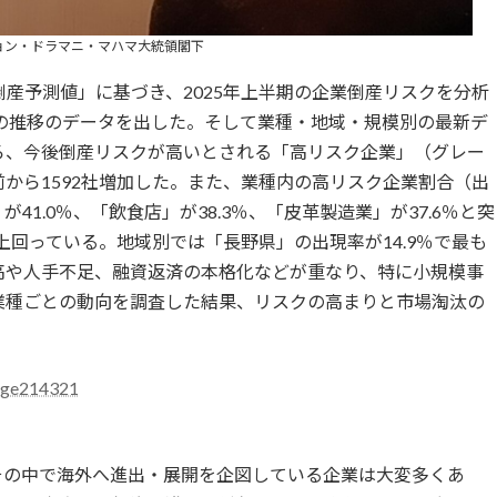
゙ョン・ドラマニ・マハマ大統領閣下
産予測値」に基づき、2025年上半期の企業倒産リスクを分析
の推移のデータを出した。そして業種・地域・規模別の最新デ
ろ、今後倒産リスクが高いとされる「高リスク企業」（グレー
年前から1592社増加した。また、業種内の高リスク企業割合（出
1.0％、「飲食店」が38.3％、「皮革製造業」が37.6％と突
上回っている。地域別では「長野県」の出現率が14.9％で最も
高や人手不足、融資返済の本格化などが重なり、特に小規模事
業種ごとの動向を調査した結果、リスクの高まりと市場淘汰の
mage214321
の中で海外へ進出・展開を企図している企業は大変多くあ