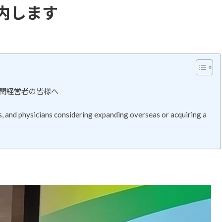
内します
関経営者の皆様へ
s, and physicians considering expanding overseas or acquiring a