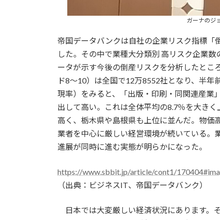
ガーナのシ
帝国データバンクは自社の企業リスク指標「倒
した。その中で業種大分類別 高リスク企業数
ータが示す今後の倒産リスクを分析したとこ
ド8～10）は全国で12万8552社となり、半
現率）をみると、「出版・印刷・同関連産業」が4
出して高い。これは全体平均の8.7％を大きく
高く、栃木県や島根県も上位に並んだ。物価
業者を中心に厳しい経営環境が続いている。
進展が同時に進む実態が明らかになった。
https://www.sbbit.jp/article/cont1/170404#i
（出典：ビジネスIT、帝国データバンク）
日本では大変厳しい経済状況にあります。そ