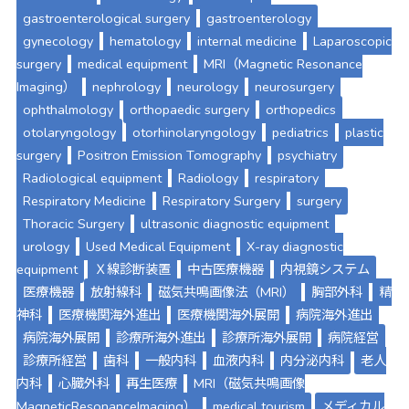
gastroenterological surgery
gastroenterology
gynecology
hematology
internal medicine
Laparoscopic
surgery
medical equipment
MRI（Magnetic Resonance
Imaging）
nephrology
neurology
neurosurgery
ophthalmology
orthopaedic surgery
orthopedics
otolaryngology
otorhinolaryngology
pediatrics
plastic
surgery
Positron Emission Tomography
psychiatry
Radiological equipment
Radiology
respiratory
Respiratory Medicine
Respiratory Surgery
surgery
Thoracic Surgery
ultrasonic diagnostic equipment
urology
Used Medical Equipment
X-ray diagnostic
equipment
Ｘ線診断装置
中古医療機器
内視鏡システム
医療機器
放射線科
磁気共鳴画像法（MRI）
胸部外科
精
神科
医療機関海外進出
医療機関海外展開
病院海外進出
病院海外展開
診療所海外進出
診療所海外展開
病院経営
診療所経営
歯科
一般内科
血液内科
内分泌内科
老人
内科
心臓外科
再生医療
MRI（磁気共鳴画像
MagneticResonanceImaging）
medical tourism
メディカル