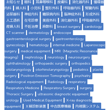
お知らせ
眼科
耳鼻咽喉科
皮膚科
消化器内科
循環器
内科
婦人科
小児科
整形外科
呼吸器内科
腎臓内科
泌尿器科
神経内科
糖尿病内科
脳神経外科
形成外科
人工透析
在宅診療
美容外科
消化器外科
呼吸器外科
産婦人科
不妊治療
麻酔科
breast surgery
cardiology
CT scanner
dermatology
endoscope
gastroenterological surgery
gastroenterology
gynecology
hematology
internal medicine
Laparoscopic
surgery
medical equipment
MRI（Magnetic Resonance
Imaging）
nephrology
neurology
neurosurgery
ophthalmology
orthopaedic surgery
orthopedics
otolaryngology
otorhinolaryngology
pediatrics
plastic
surgery
Positron Emission Tomography
psychiatry
Radiological equipment
Radiology
respiratory
Respiratory Medicine
Respiratory Surgery
surgery
Thoracic Surgery
ultrasonic diagnostic equipment
urology
Used Medical Equipment
X-ray diagnostic
equipment
Ｘ線診断装置
中古医療機器
内視鏡システム