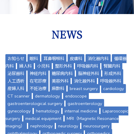
NEWS
お知らせ
眼科
耳鼻咽喉科
皮膚科
消化器内科
循環器
内科
婦人科
小児科
整形外科
呼吸器内科
腎臓内科
泌尿器科
神経内科
糖尿病内科
脳神経外科
形成外科
人工透析
在宅診療
美容外科
消化器外科
呼吸器外科
産婦人科
不妊治療
麻酔科
breast surgery
cardiology
CT scanner
dermatology
endoscope
gastroenterological surgery
gastroenterology
gynecology
hematology
internal medicine
Laparoscopic
surgery
medical equipment
MRI（Magnetic Resonance
Imaging）
nephrology
neurology
neurosurgery
ophthalmology
orthopaedic surgery
orthopedics