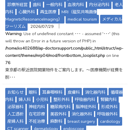
診療所経営
歯科
一般内科
血液内科
内分泌内科
老人
内科
心臓外科
再生医療
MRI（磁気共鳴画像
MagneticResonanceImaging）
medical tourism
メディカル
│
ツーリズム
2026/07/29
Warning
: Use of undefined constant ･･･ - assumed '･･･' (this
will throw an Error in a future version of PHP) in
/home/xs402688/ap-doctorsupport.com/public_html/struct/wp-
content/themes/mrp04/mod/frontbottom_looplist.php
on line
76
東京都の駅近医院開業物件をご案内します。～医療機関が経費を
削･･･
お知らせ
眼科
耳鼻咽喉科
皮膚科
消化器内科
循環器
内科
婦人科
小児科
整形外科
呼吸器内科
腎臓内科
泌尿器科
神経内科
糖尿病内科
脳神経外科
形成外科
人工透析
在宅診療
美容外科
消化器外科
呼吸器外科
産婦人科
不妊治療
麻酔科
breast surgery
cardiology
CT scanner
dermatology
endoscope