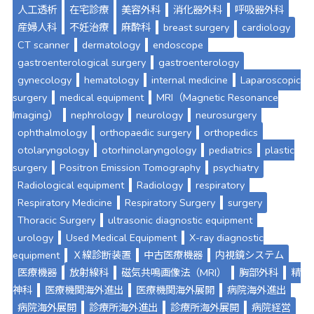
人工透析
在宅診療
美容外科
消化器外科
呼吸器外科
産婦人科
不妊治療
麻酔科
breast surgery
cardiology
CT scanner
dermatology
endoscope
gastroenterological surgery
gastroenterology
gynecology
hematology
internal medicine
Laparoscopic
surgery
medical equipment
MRI（Magnetic Resonance
Imaging）
nephrology
neurology
neurosurgery
ophthalmology
orthopaedic surgery
orthopedics
otolaryngology
otorhinolaryngology
pediatrics
plastic
surgery
Positron Emission Tomography
psychiatry
Radiological equipment
Radiology
respiratory
Respiratory Medicine
Respiratory Surgery
surgery
Thoracic Surgery
ultrasonic diagnostic equipment
urology
Used Medical Equipment
X-ray diagnostic
equipment
Ｘ線診断装置
中古医療機器
内視鏡システム
医療機器
放射線科
磁気共鳴画像法（MRI）
胸部外科
精
神科
医療機関海外進出
医療機関海外展開
病院海外進出
病院海外展開
診療所海外進出
診療所海外展開
病院経営