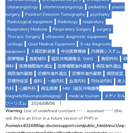
otolaryngology
otorhinolaryngology
pediatrics
plastic
surgery
Positron Emission Tomography
psychiatry
Radiological equipment
Radiology
respiratory
Respiratory Medicine
Respiratory Surgery
surgery
Thoracic Surgery
ultrasonic diagnostic equipment
urology
Used Medical Equipment
X-ray diagnostic
equipment
Ｘ線診断装置
中古医療機器
内視鏡システム
医療機器
放射線科
磁気共鳴画像法（MRI）
胸部外科
精
神科
医療機関海外進出
医療機関海外展開
病院海外進出
病院海外展開
診療所海外進出
診療所海外展開
病院経営
診療所経営
歯科
一般内科
血液内科
内分泌内科
老人
内科
心臓外科
再生医療
MRI（磁気共鳴画像
MagneticResonanceImaging）
medical tourism
メディカル
│
ツーリズム
2026/08/06
Warning
: Use of undefined constant ･･･ - assumed '･･･' (this
will throw an Error in a future version of PHP) in
/home/xs402688/ap-doctorsupport.com/public_html/struct/wp-
content/themes/mrp04/mod/frontbottom_looplist.php
on line