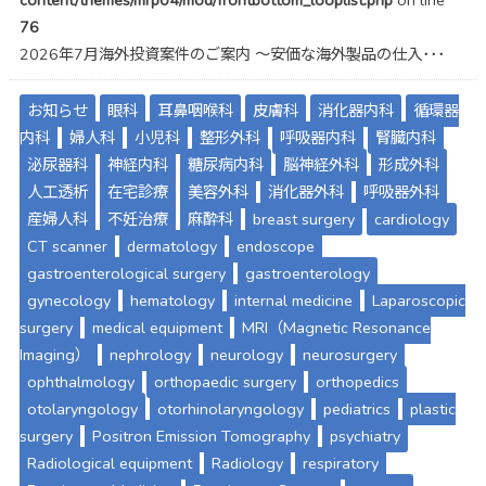
76
2026年7月海外投資案件のご案内 ～安価な海外製品の仕入･･･
お知らせ
眼科
耳鼻咽喉科
皮膚科
消化器内科
循環器
内科
婦人科
小児科
整形外科
呼吸器内科
腎臓内科
泌尿器科
神経内科
糖尿病内科
脳神経外科
形成外科
人工透析
在宅診療
美容外科
消化器外科
呼吸器外科
産婦人科
不妊治療
麻酔科
breast surgery
cardiology
CT scanner
dermatology
endoscope
gastroenterological surgery
gastroenterology
gynecology
hematology
internal medicine
Laparoscopic
surgery
medical equipment
MRI（Magnetic Resonance
Imaging）
nephrology
neurology
neurosurgery
ophthalmology
orthopaedic surgery
orthopedics
otolaryngology
otorhinolaryngology
pediatrics
plastic
surgery
Positron Emission Tomography
psychiatry
Radiological equipment
Radiology
respiratory