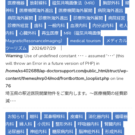
医療機器
放射線科
磁気共鳴画像法（MRI）
胸部外科
精
神科
医療機関海外進出
医療機関海外展開
病院海外進出
病院海外展開
診療所海外進出
診療所海外展開
病院経営
診療所経営
歯科
一般内科
血液内科
内分泌内科
老人
内科
心臓外科
再生医療
MRI（磁気共鳴画像
MagneticResonanceImaging）
medical tourism
メディカル
│
ツーリズム
2026/07/29
Warning
: Use of undefined constant ･･･ - assumed '･･･' (this
will throw an Error in a future version of PHP) in
/home/xs402688/ap-doctorsupport.com/public_html/struct/wp-
content/themes/mrp04/mod/frontbottom_looplist.php
on line
76
埼玉県の駅近医院開業物件をご案内します。～医療機関の経費節
減･･･
お知らせ
眼科
耳鼻咽喉科
皮膚科
消化器内科
循環器
内科
婦人科
小児科
整形外科
呼吸器内科
腎臓内科
泌尿器科
神経内科
糖尿病内科
脳神経外科
形成外科