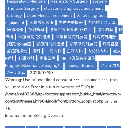
Respiratory Medicine
Respiratory Surgery
surgery
Thoracic Surgery
ultrasonic diagnostic equipment
urology
Used Medical Equipment
X-ray diagnostic
equipment
Ｘ線診断装置
中古医療機器
内視鏡システム
医療機器
放射線科
磁気共鳴画像法（MRI）
胸部外科
精
神科
医療機関海外進出
医療機関海外展開
病院海外進出
病院海外展開
診療所海外進出
診療所海外展開
病院経営
診療所経営
歯科
一般内科
血液内科
内分泌内科
老人
内科
心臓外科
再生医療
MRI（磁気共鳴画像
MagneticResonanceImaging）
medical tourism
メディカル
│
ツーリズム
2026/07/30
Warning
: Use of undefined constant ･･･ - assumed '･･･' (this
will throw an Error in a future version of PHP) in
/home/xs402688/ap-doctorsupport.com/public_html/struct/wp-
content/themes/mrp04/mod/frontbottom_looplist.php
on line
76
Information on Selling Oversea･･･