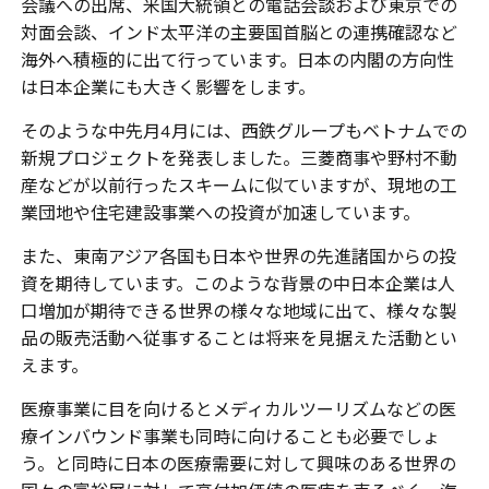
会議への出席、米国大統領との電話会談および東京での
対面会談、インド太平洋の主要国首脳との連携確認など
海外へ積極的に出て行っています。日本の内閣の方向性
は日本企業にも大きく影響をします。
そのような中先月
4
月には、西鉄グループもベトナムでの
新規プロジェクトを発表しました。三菱商事や野村不動
産などが以前行ったスキームに似ていますが、現地の工
業団地や住宅建設事業への投資が加速しています。
また、東南アジア各国も日本や世界の先進諸国からの投
資を期待しています。このような背景の中日本企業は人
口増加が期待できる世界の様々な地域に出て、様々な製
品の販売活動へ従事することは将来を見据えた活動とい
えます。
医療事業に目を向けるとメディカルツーリズムなどの医
療インバウンド事業も同時に向けることも必要でしょ
う。と同時に日本の医療需要に対して興味のある世界の