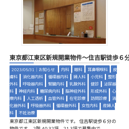
東京都江東区新規開業物件～住吉駅徒歩６
2023/05/31｜
お知らせ
内科
眼科
耳鼻咽喉科
皮
膚科
消化器内科
循環器内科
婦人科
小児科
整形
外科
呼吸器内科
腎臓内科
乳腺外科
健診
泌尿器
科
神経内科
糖尿病内科
脳神経外科
形成外科
心
療内科
人工透析
血管外科
在宅診療
訪問診療
消
化器外科
呼吸器外科
循環器外科
女性内科
産婦人
科
不妊治療
東京都江東区新規開業物件です。 住吉駅徒歩６分の
物件です。 2階 40.32坪、21.3坪で募集中で